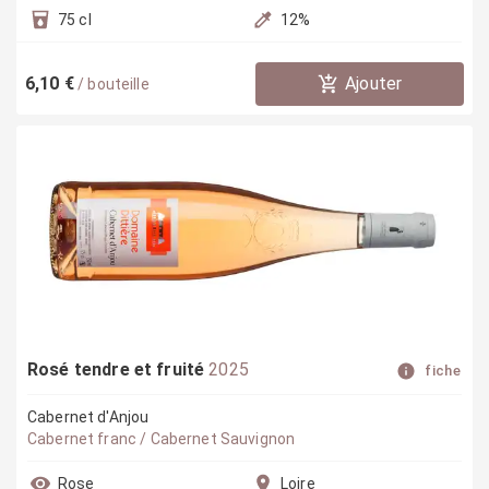
75 cl
12
%
6,10 €
Ajouter
/
bouteille
Rosé tendre et fruité
2025
fiche
Cabernet d'Anjou
Cabernet franc / Cabernet Sauvignon
Rose
Loire