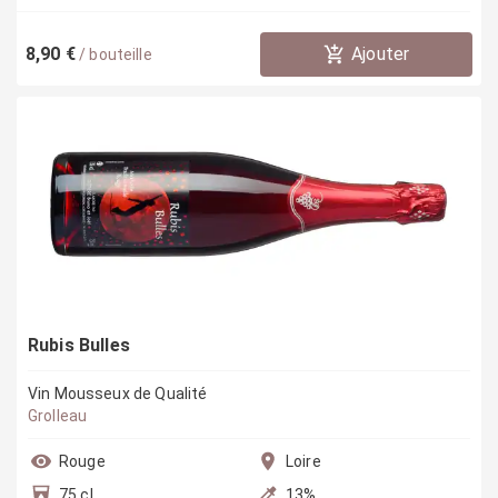
8,90 €
Ajouter
/
bouteille
Rubis Bulles
Vin Mousseux de Qualité
Grolleau
Rouge
Loire
75 cl
13
%