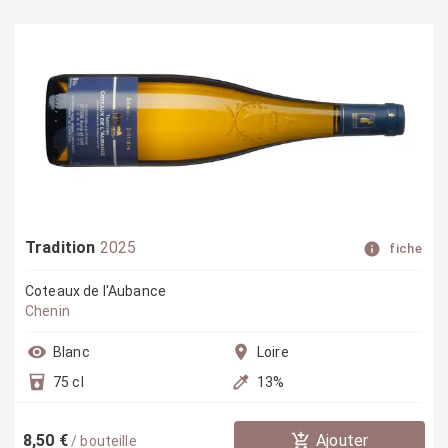
Tradition
2025
fiche
Coteaux de l'Aubance
Chenin
Blanc
Loire
75 cl
13
%
8,50 €
Ajouter
/
bouteille