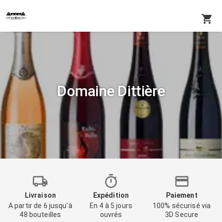
Domaine Dittière
Livraison
Expédition
Paiement
A partir de 6 jusqu'à
En 4 à 5 jours
100% sécurisé via
48 bouteilles
ouvrés
3D Secure