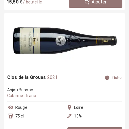
15,50 €
Ajouter
/
bouteille
Clos de la Grouas
2021
fiche
Anjou Brissac
Cabernet franc
Rouge
Loire
75 cl
13
%