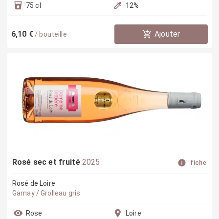
75 cl
12
%
6,10 €
Ajouter
/
bouteille
Rosé sec et fruité
2025
fiche
Rosé de Loire
Gamay / Grolleau gris
Rose
Loire